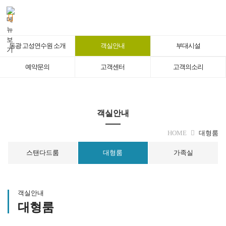
메뉴 건너뛰기
동광 고성연수원 소개
객실안내
부대시설
예약문의
고객센터
고객의소리
객실안내
HOME
대형룸
스탠다드룸
대형룸
가족실
객실안내
대형룸