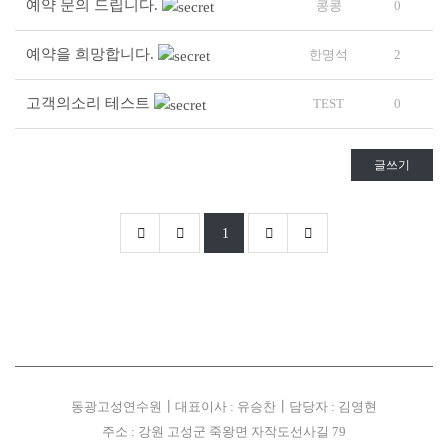
예약 문의 드립니다.
콩콩
0
예약을 희망합니다.
한명석
2
고객의소리 테스트
TEST
0
글쓰기
1
동광고성연수원
┃
대표이사 : 유승찬
┃
담당자 : 김영현
주소 : 강원 고성군 죽왕면 자작도선사길 79