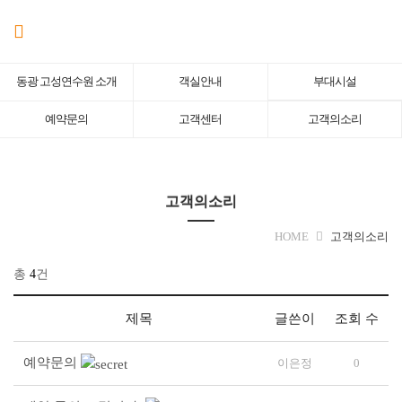
메뉴 건너뛰기
동광 고성연수원 소개
객실안내
부대시설
예약문의
고객센터
고객의소리
고객의소리
HOME
고객의소리
총
4
건
제목
글쓴이
조회 수
예약문의
이은정
0